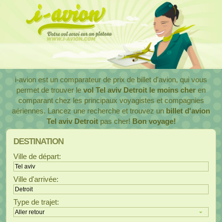
i-avion est un comparateur de prix de billet d'avion, qui vous
permet de trouver le
vol Tel aviv Detroit le moins cher
en
comparant chez les principaux voyagistes et compagnies
aériennes. Lancez une recherche et trouvez un
billet d'avion
Tel aviv Detroit
pas cher!
Bon voyage!
Ville de départ:
Ville d'arrivée:
Type de trajet: