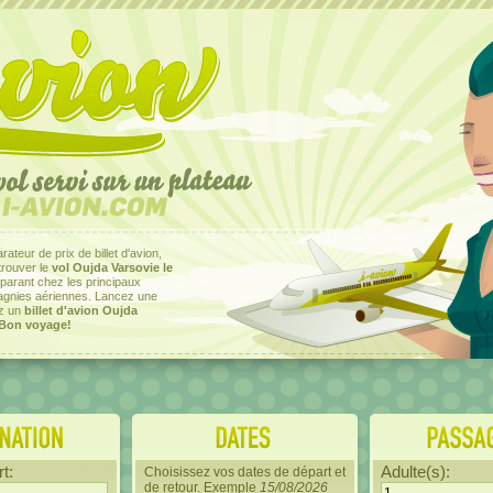
ateur de prix de billet d'avion,
trouver le
vol Oujda Varsovie le
arant chez les principaux
agnies aériennes. Lancez une
ez un
billet d'avion Oujda
Bon voyage!
t:
Adulte(s):
Choisissez vos dates de départ et
de retour. Exemple
15/08/2026