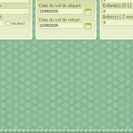
e:
Date du vol de départ:
Enfant(s) (2-11
t:
Bébé(s) (-2 ans
Date du vol de retour:
Vol direct