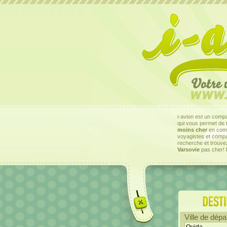
i-avion est un compar
qui vous permet de 
moins cher
en comp
voyagistes et comp
recherche et trouv
Varsovie
pas cher!
Ville de dépar