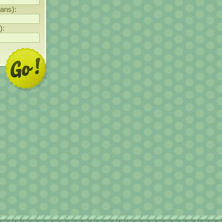
 ans):
):